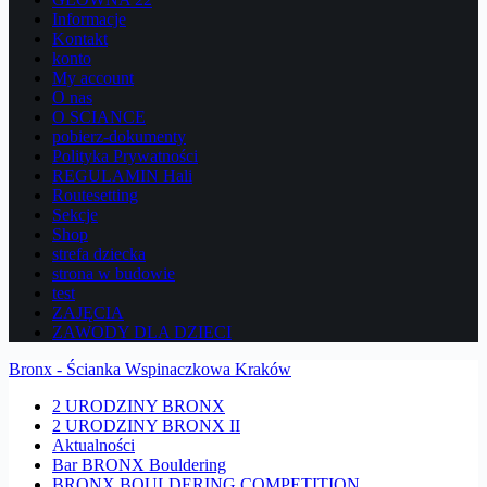
Informacje
Kontakt
konto
My account
O nas
O SCIANCE
pobierz-dokumenty
Polityka Prywatności
REGULAMIN Hali
Routesetting
Sekcje
Shop
strefa dziecka
strona w budowie
test
ZAJĘCIA
ZAWODY DLA DZIECI
Bronx - Ścianka Wspinaczkowa Kraków
2 URODZINY BRONX
2 URODZINY BRONX II
Aktualności
Bar BRONX Bouldering
BRONX BOULDERING COMPETITION