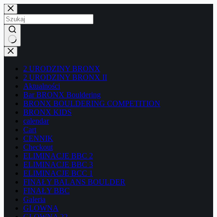
Przejdź
do
treści
Brak
wyników
2 URODZINY BRONX
2 URODZINY BRONX II
Aktualności
Bar BRONX Bouldering
BRONX BOULDERING COMPETITION
BRONX KIDS
calendar
Cart
CENNIK
Checkout
ELIMINACJE BBC 2
ELIMINACJE BBC 3
ELIMINACJE BCC 1
FINAŁY BALANS BOULDER
FINAŁY BBC
Galeria
GLOWNA
GLOWNA 22