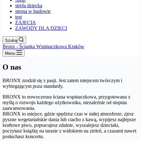
strefa dziecka
strona w budowie
test
ZAJĘCIA
ZAWODY DLA DZIECI
Szukaj
Bronx - Ścianka Wspinaczkowa Kraków
Menu
O nas
BRONX zrodził się z pasji. Jest zatem miejscem twórczym i
wybiegającym poza standardy.
BRONX to nowoczesna ściana wspinaczkowa, przygotowana z
myślą o rozwoju każdego użytkownika, niezależnie od stopnia
zaawansowania.
BRONX to miejsce, gdzie spędzisz czas w miłej atmosferze, zjesz
pyszne wegetariańskie dania lub ciacho z kawą, wypijesz najlepsze
kraftowe piwo, popracujesz zdalnie, wyszalejesz dzieciaki,
poczytasz książkę na tarasie z widokiem na zieleń, a czasami nawet
posłuchasz koncertu.