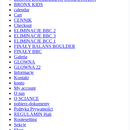
BRONX KIDS
calendar
Cart
CENNIK
Checkout
ELIMINACJE BBC 2
ELIMINACJE BBC 3
ELIMINACJE BCC 1
FINAŁY BALANS BOULDER
FINAŁY BBC
Galeria
GLOWNA
GLOWNA 22
Informacje
Kontakt
konto
My account
O nas
O SCIANCE
pobierz-dokumenty
Polityka Prywatności
REGULAMIN Hali
Routesetting
Sekcje
Shop