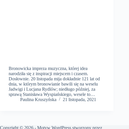
Bronowicka impreza muzyczna, której idea
narodziła się z inspiracji miejscem i czasem.
Dosłownie. 20 listopada mija dokładnie 121 lat od
dnia, w którym bronowianie bawili się na weselu
Jadwigi i Lucjana Rydlów; niedługo później, za
sprawą Stanisława Wyspiańskiego, wesele to…
Paulina Kruszyńska
21 listopada, 2021
Copyright © 2026 - Motyw WordPress stworzony przez